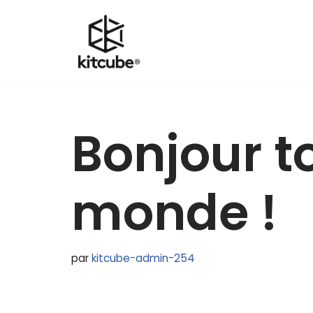
Aller
au
contenu
Bonjour to
monde !
par
kitcube-admin-254